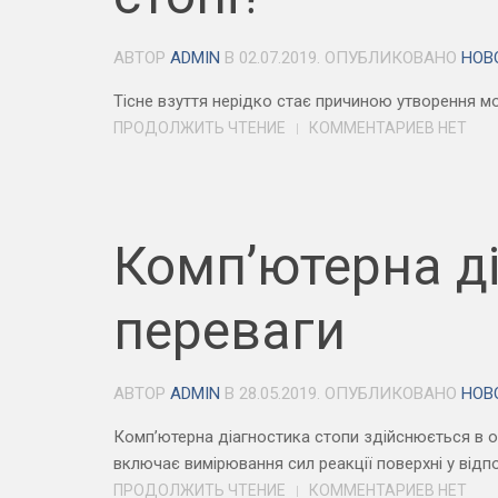
АВТОР
ADMIN
В
02.07.2019
. ОПУБЛИКОВАНО
НОВ
Тісне взуття нерідко стає причиною утворення м
ПРОДОЛЖИТЬ ЧТЕНИЕ
КОММЕНТАРИЕВ НЕТ
Комп’ютерна ді
переваги
АВТОР
ADMIN
В
28.05.2019
. ОПУБЛИКОВАНО
НОВ
Комп’ютерна діагностика стопи здійснюється в 
включає вимірювання сил реакції поверхні у відпо
ПРОДОЛЖИТЬ ЧТЕНИЕ
КОММЕНТАРИЕВ НЕТ