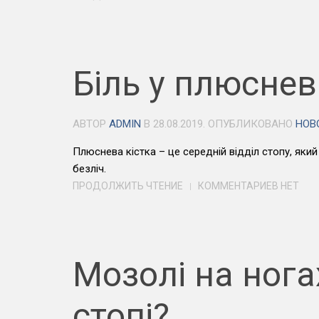
Біль у плюснев
АВТОР
ADMIN
В
28.08.2019
. ОПУБЛИКОВАНО
НОВ
Плюснева кістка – це середній відділ стопу, який
безліч.
ПРОДОЛЖИТЬ ЧТЕНИЕ
КОММЕНТАРИЕВ НЕТ
Мозолі на нога
стопі?