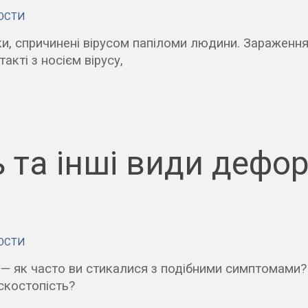
ОСТИ
ки, спричинені вірусом папіломи людини. Зараженн
кті з носієм вірусу,
 та інші види дефор
ОСТИ
ки — як часто ви стикалися з подібними симптомами
скостопість?