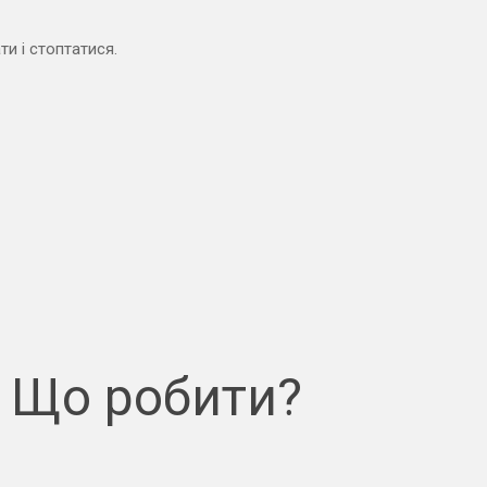
ти і стоптатися.
? Що робити?