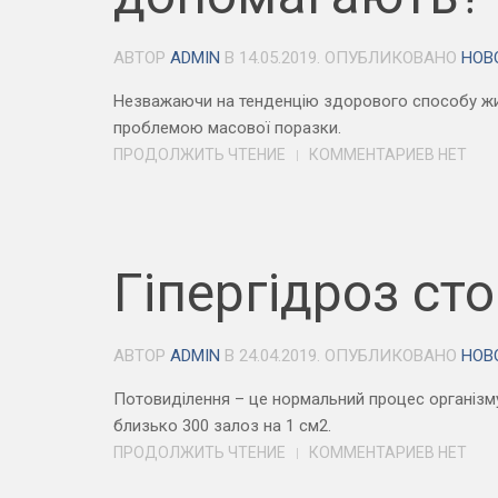
АВТОР
ADMIN
В
14.05.2019
. ОПУБЛИКОВАНО
НОВ
Незважаючи на тенденцію здорового способу життя
проблемою масової поразки.
ПРОДОЛЖИТЬ ЧТЕНИЕ
КОММЕНТАРИЕВ НЕТ
Гіпергідроз ст
АВТОР
ADMIN
В
24.04.2019
. ОПУБЛИКОВАНО
НОВ
Потовиділення – це нормальний процес організму,
близько 300 залоз на 1 см2.
ПРОДОЛЖИТЬ ЧТЕНИЕ
КОММЕНТАРИЕВ НЕТ