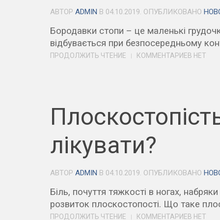
АВТОР
ADMIN
В
04.10.2019
. ОПУБЛИКОВАНО
НОВ
Бородавки стопи – це маленькі грудоч
відбувається при безпосередньому конта
ПРОДОЛЖИТЬ ЧТЕНИЕ
КОММЕНТАРИЕВ НЕТ
Плоскостопість
лікувати?
АВТОР
ADMIN
В
04.10.2019
. ОПУБЛИКОВАНО
НОВ
Біль, почуття тяжкості в ногах, набря
розвиток плоскостопості. Що таке пло
ПРОДОЛЖИТЬ ЧТЕНИЕ
КОММЕНТАРИЕВ НЕТ