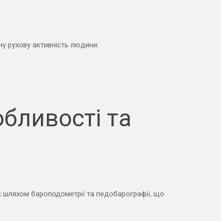
ну рухову активність людини.
обливості та
 шляхом бароподометрії та педобарографії, що
.