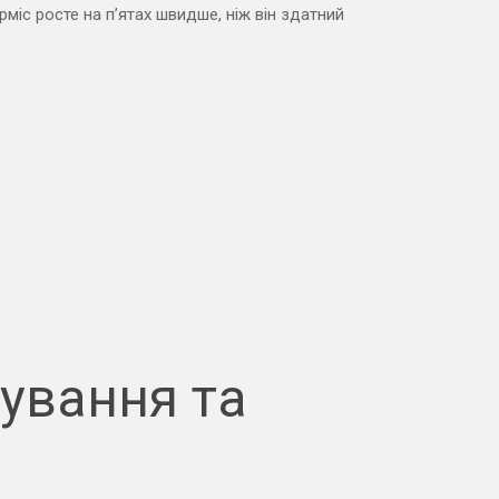
рміс росте на п’ятах швидше, ніж він здатний
кування та