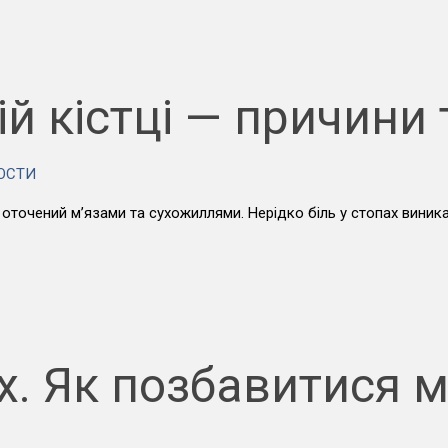
ій кістці — причини 
ОСТИ
 оточений м’язами та сухожиллями. Нерідко біль у стопах виника
х. Як позбавитися м