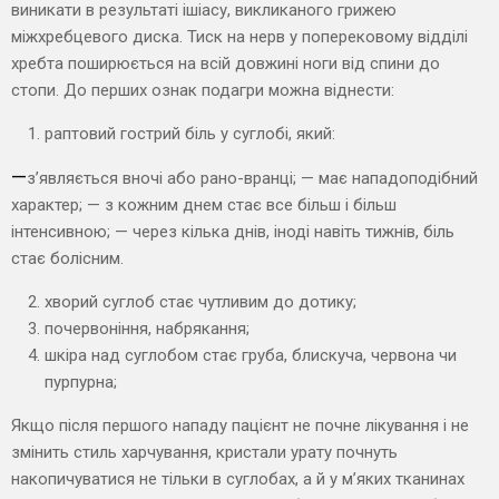
виникати в результаті ішіасу, викликаного грижею
міжхребцевого диска. Тиск на нерв у поперековому відділі
хребта поширюється на всій довжині ноги від спини до
стопи. До перших ознак подагри можна віднести:
раптовий гострий біль у суглобі, який:
—
з’являється вночі або рано-вранці; — має нападоподібний
характер; — з кожним днем стає все більш і більш
інтенсивною; — через кілька днів, іноді навіть тижнів, біль
стає болісним.
хворий суглоб стає чутливим до дотику;
почервоніння, набрякання;
шкіра над суглобом стає груба, блискуча, червона чи
пурпурна;
Якщо після першого нападу пацієнт не почне лікування і не
змінить стиль харчування, кристали урату почнуть
накопичуватися не тільки в суглобах, а й у м’яких тканинах