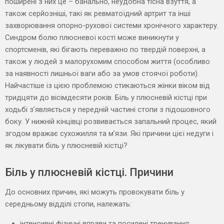
поширені з них це – банально, неудобна тісна взуття, а
також серйозніші, такі як ревматоїдний артрит та інші
захворювання опорно-рухової системи хронічного характеру.
Синдром болю плюсневої кості може виникнути у
спортсменів, які бігають переважно по твердій поверхні, а
також у людей з малорухомим способом життя (особливо
за наявності лишньої ваги або за умов стоячої роботи).
Найчастіше із цією проблемою стикаються жінки віком від
тридцяти до вісімдесяти років. Біль у плюсневій кістці при
ходьбі з’являється у передній частині стопи з підошовного
боку. У нижній кінцівці розвивається запальний процес, який
згодом вражає сухожилля та м’язи. Які причини цієї недуги і
як лікувати біль у плюсневій кістці?
Біль у плюсневій кістці. Причини
До основних причин, які можуть провокувати біль у
середньому відділі стопи, належать:
інтенсивні фізичні вправи та посилені тренування;