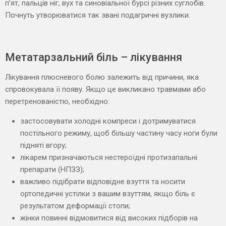
п’ят, пальців ніг, вух та синовіальної бурсі різних суглобів.
Почнуть утворюватися так звані подагричні вузлики.
Метатарзальний біль – лікування
Лікування плюсневого болю залежить від причини, яка
спровокувала її появу. Якщо це викликано травмами або
перетренованістю, необхідно:
застосовувати холодні компреси і дотримуватися
постільного режиму, щоб більшу частину часу ноги були
підняті вгору;
лікарем призначаються нестероїдні протизапальні
препарати (НПЗЗ);
важливо підібрати відповідне взуття та носити
ортопедичні устілки з вашим взуттям, якщо біль є
результатом деформації стопи;
жінки повинні відмовитися від високих підборів на