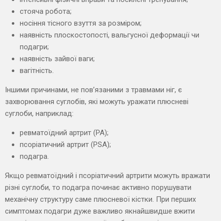
стояча робота;
носіння тісного взуття за розміром;
наявність плоскостопості, вальгусної деформації чи
подагри;
наявність зайвої ваги;
вагітність.
Іншими причинами, не пов’язаними з травмами ніг, є
захворювання суглобів, які можуть уражати плюсневі
суглоби, наприклад:
ревматоїдний артрит (РА);
псоріатичний артрит (PSA);
подагра.
Якщо ревматоїдний і псоріатичний артрити можуть вражати
різні суглоби, то подагра починає активно порушувати
механічну структуру саме плюсневої кістки. При перших
симптомах подагри дуже важливо якнайшвидше вжити