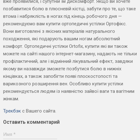
вже проявилися, і супутній їм дискомфорт. Якщо ви хочете
позбавитися болю в плюсневій кістці, забути про те, що таке
втома і набряклість в ногах під кінець робочого дня —
рекомендуємо вам купити ортопедичні устілки Ортофікс.
Вони виготовлені з якісних матеріалів натурального
походження, які подарують вашим ногам абсолютний
комфорт. Ортопедичні устілки Ortofix, купити які ви також
можете на сайті нашого інтернет-магазину, надають не тільки
профілактичний, але і відмінний лікувальний ефект, завдяки
якому ви назавжди зможете позбутися болю в нижніх
кінцівках, а також запобігти появі плоскостопості та
варикозного розширення вен. Особливо купити устілки
рекомендується людям із наявністю зайвої ваги та вагітним
жінкам.
Трекбэк
с Вашего сайта.
Оставить комментарий