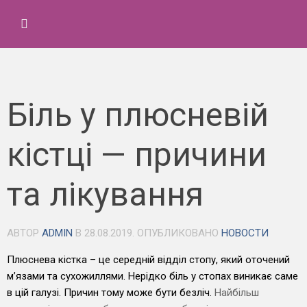
Біль у плюсневій
кістці — причини
та лікування
АВТОР
ADMIN
В
28.08.2019
. ОПУБЛИКОВАНО
НОВОСТИ
Плюснева кістка – це середній відділ стопу, який оточений
м’язами та сухожиллями. Нерідко біль у стопах виникає саме
в цій галузі. Причин тому може бути безліч.
Найбільш