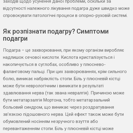
заходів щодо усунення даної проблеми, оскільки за
відсутності належного лікування подагра дуже швидко може
спровокувати патологічні процеси в опорно-руховій системі.
Як розпізнати подагру? Симптоми
подагри
Подагра – це захворювання, при якому організм виробляє
надлишок сечової кислоти. Кислота кристалізується і
накопичується в суглобах, особливо у плюснево-
фаланговому пальці. При цих захворюваннях, крім сильного
болю, виникає набряклість стопи. Біль у плюсневій кістці
може бути неврологічним і виникати в результаті
здавлювання нерва (так звана невралгія). Причиною може
бути метатарзалгія Мортона, тобто метатарзальний
больовий синдром, що виникає через роздратування
зв’язкою підошовного нерва. Цей ефект також може бути
обумовлений носінням незручного взуття або
перевантаженням стопи. Біль у плюсневій кістці може